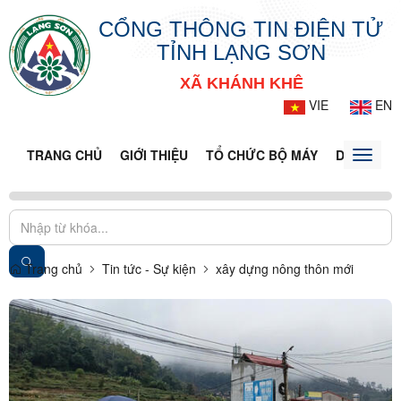
CỔNG THÔNG TIN ĐIỆN TỬ
TỈNH LẠNG SƠN
XÃ KHÁNH KHÊ
VIE
EN
TRANG CHỦ
GIỚI THIỆU
TỔ CHỨC BỘ MÁY
DOANH NG
Toggle
naviga
Trang chủ
Tin tức - Sự kiện
xây dựng nông thôn mới