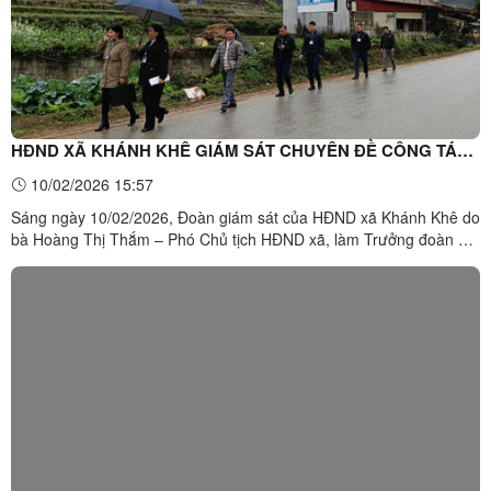
HĐND XÃ KHÁNH KHÊ GIÁM SÁT CHUYÊN ĐỀ CÔNG TÁC
THU GOM RÁC THẢI SINH HOẠT THEO HÌNH THỨC XÃ HỘI
10/02/2026 15:57
HÓA TẠI TRUNG TÂM XÃ KHÁNH KHÊ
Sáng ngày 10/02/2026, Đoàn giám sát của HĐND xã Khánh Khê do
bà Hoàng Thị Thắm – Phó Chủ tịch HĐND xã, làm Trưởng đoàn đã
tổ chức Hội giám sát chuyên đề về công tác thu gom rác thải sinh
hoạt theo hình thức xã hội hóa tại khu vực trung tâm xã.