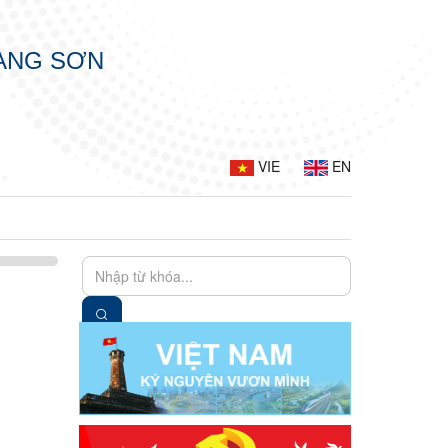
LẠNG SƠN
VIE
EN