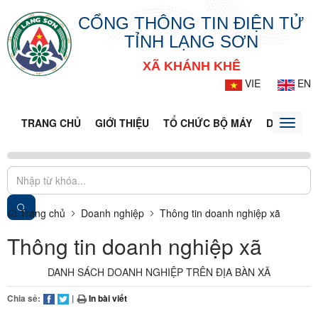
CỔNG THÔNG TIN ĐIỆN TỬ
TỈNH LẠNG SƠN
XÃ KHÁNH KHÊ
VIE
EN
TRANG CHỦ
GIỚI THIỆU
TỔ CHỨC BỘ MÁY
DOANH NG
Toggle
naviga
Trang chủ
Doanh nghiệp
Thông tin doanh nghiệp xã
Thông tin doanh nghiệp xã
DANH SÁCH DOANH NGHIỆP TRÊN ĐỊA BÀN XÃ
Chia sẻ:
|
In bài viết