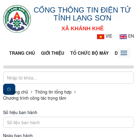
CỔNG THÔNG TIN ĐIỆN TỬ
TỈNH LẠNG SƠN
XÃ KHÁNH KHÊ
VIE
EN
TRANG CHỦ
GIỚI THIỆU
TỔ CHỨC BỘ MÁY
DOANH NG
Toggle
naviga
Trang chủ
Thông tin tổng hợp
Chương trình công tác trọng tâm
Số hiệu ban hành
Ngày ban hành