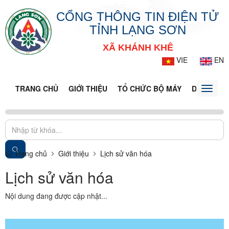
CỔNG THÔNG TIN ĐIỆN TỬ
TỈNH LẠNG SƠN
XÃ KHÁNH KHÊ
VIE
EN
TRANG CHỦ
GIỚI THIỆU
TỔ CHỨC BỘ MÁY
DOANH NG
Toggle
naviga
Trang chủ
Giới thiệu
Lịch sử văn hóa
Lịch sử văn hóa
Nội dung đang được cập nhật...