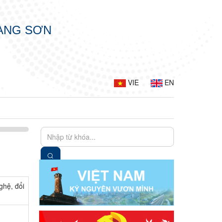
LẠNG SƠN
VIE
EN
ghệ, đổi