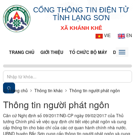
CỔNG THÔNG TIN ĐIỆN TỬ
TỈNH LẠNG SƠN
XÃ KHÁNH KHÊ
VIE
EN
TRANG CHỦ
GIỚI THIỆU
TỔ CHỨC BỘ MÁY
DOANH NG
Toggle
naviga
Trang chủ
Thông tin khác
Thông tin người phát ngôn
Thông tin người phát ngôn
Căn cứ Nghị định số 09/2017/NĐ-CP ngày 09/02/2017 của Thủ
tướng Chính phủ về việc quy định chi tiết việc phát ngôn và cung
cấp thông tin cho báo chí của các cơ quan hành chính nhà nước.
UBND huyện Bắc Sơn cung cấp thông tin người phát ngôn và cung