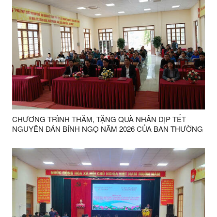
CHƯƠNG TRÌNH THĂM, TẶNG QUÀ NHÂN DỊP TẾT
NGUYÊN ĐÁN BÍNH NGỌ NĂM 2026 CỦA BAN THƯỜNG
TRỰC ỦY BAN MTTQ VIỆT NAM TỈNH LẠNG SƠN TẠI XÃ
KHÁNH KHÊ