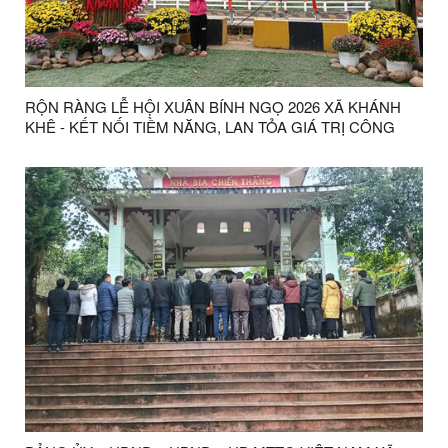
RỘN RÀNG LỄ HỘI XUÂN BÍNH NGỌ 2026 XÃ KHÁNH
KHÊ - KẾT NỐI TIỀM NĂNG, LAN TỎA GIÁ TRỊ CÔNG
VIÊN ĐỊA CHẤT LẠNG SƠN