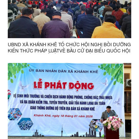
UBND XÃ KHÁNH KHÊ TỔ CHỨC HỘI NGHỊ BỒI DƯỠNG
KIẾN THỨC PHÁP LUẬTVỀ BẦU CỬ ĐẠI BIỂU QUỐC HỘI
VÀ BẦU CỬ ĐẠI BIỂU HỘI ĐỒNG NHÂN DÂN