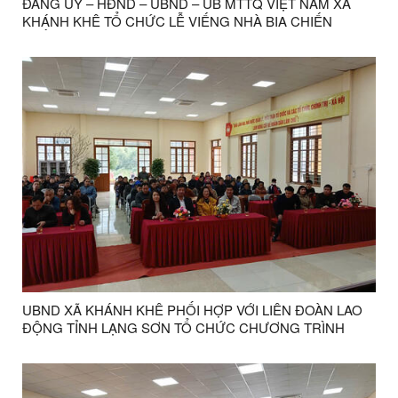
ĐẢNG ỦY – HĐND – UBND – UB MTTQ VIỆT NAM XÃ
KHÁNH KHÊ TỔ CHỨC LỄ VIẾNG NHÀ BIA CHIẾN
THẮNG SƯ ĐOÀN 337 VÀ NHÀ BIA GHI DẤU SỰ KIỆN
THÀNH LẬP SƯ ĐOÀN 316 NHÂN DỊP ĐẦU XUÂN NĂM
2026
UBND XÃ KHÁNH KHÊ PHỐI HỢP VỚI LIÊN ĐOÀN LAO
ĐỘNG TỈNH LẠNG SƠN TỔ CHỨC CHƯƠNG TRÌNH
THĂM, TẶNG QUÀ TẾT NGUYÊN ĐÁN BÍNH NGỌ NĂM
2026 CHO NGƯỜI DÂN TẠI XÃ KHÁNH KHÊ