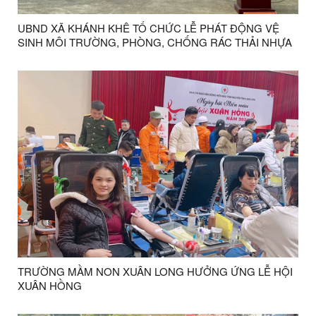
UBND XÃ KHÁNH KHÊ TỔ CHỨC LỄ PHÁT ĐỘNG VỆ
SINH MÔI TRƯỜNG, PHÒNG, CHỐNG RÁC THẢI NHỰA
VÀ RA QUÂN GIẢI TỎA HÀNH LANG AN TOÀN GIAO
THÔNG ĐƯỜNG BỘ
TRƯỜNG MẦM NON XUÂN LONG HƯỞNG ỨNG LỄ HỘI
XUÂN HỒNG