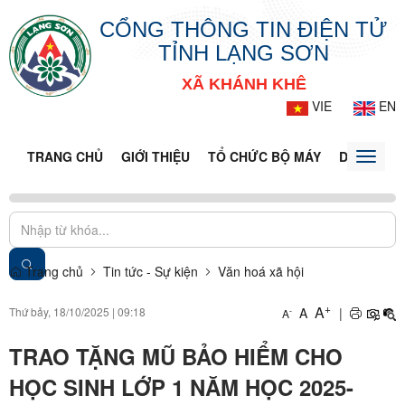
CỔNG THÔNG TIN ĐIỆN TỬ
TỈNH LẠNG SƠN
XÃ KHÁNH KHÊ
VIE
EN
TRANG CHỦ
GIỚI THIỆU
TỔ CHỨC BỘ MÁY
DOANH NG
Toggle
naviga
Trang chủ
Tin tức - Sự kiện
Văn hoá xã hội
+
A
Thứ bảy, 18/10/2025
|
09:18
A
|
-
A
TRAO TẶNG MŨ BẢO HIỂM CHO
HỌC SINH LỚP 1 NĂM HỌC 2025-