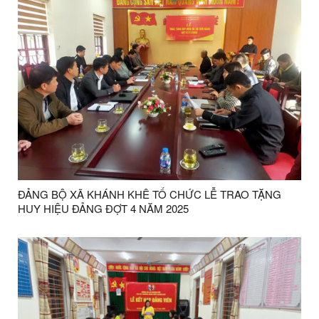
ĐẢNG BỘ XÃ KHÁNH KHÊ TỔ CHỨC LỄ TRAO TẶNG
HUY HIỆU ĐẢNG ĐỢT 4 NĂM 2025