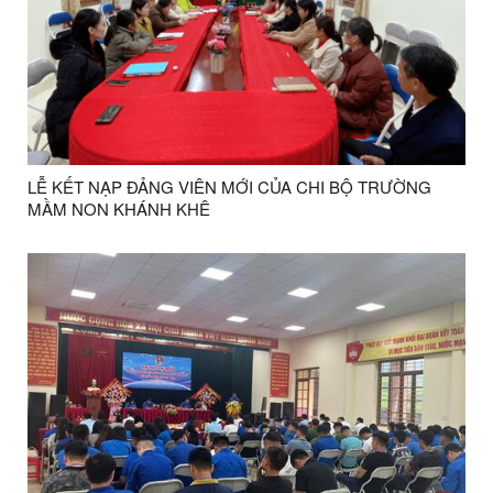
LỄ KẾT NẠP ĐẢNG VIÊN MỚI CỦA CHI BỘ TRƯỜNG
MẦM NON KHÁNH KHÊ