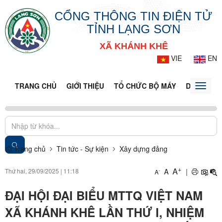
CỔNG THÔNG TIN ĐIỆN TỬ
TỈNH LẠNG SƠN
XÃ KHÁNH KHÊ
VIE
EN
TRANG CHỦ
GIỚI THIỆU
TỔ CHỨC BỘ MÁY
DOANH NG
Toggle
naviga
Trang chủ
Tin tức - Sự kiện
Xây dựng đảng
+
A
Thứ hai, 29/09/2025
|
11:18
A
|
-
A
ĐẠI HỘI ĐẠI BIỂU MTTQ VIỆT NAM
XÃ KHÁNH KHÊ LẦN THỨ I, NHIỆM