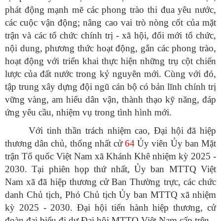
phát động mạnh mẽ các phong trào thi đua yêu nước,
các cuộc vận động; nâng cao vai trò nòng cốt của mặt
trận và các tổ chức chính trị - xã hội, đổi mới tổ chức,
nội dung, phương thức hoạt động, gắn các phong trào,
hoạt động với triển khai thực hiện những trụ cột chiến
lược của đất nước trong kỷ nguyên mới. Cùng với đó,
tập trung xây dựng đội ngũ cán bộ có bản lĩnh chính trị
vững vàng, am hiểu dân vận, thành thạo kỹ năng, đáp
ứng yêu cầu, nhiệm vụ trong tình hình mới.
Với tinh thần trách nhiệm cao, Đại hội đã hiệp
thương dân chủ, thống nhất cử
64
Ủy viên Ủy ban Mặt
trận Tổ quốc Việt Nam xã Khánh Khê nhiệm kỳ 2025 -
2030. Tại phiên họp thứ nhất, Ủy ban MTTQ Việt
Nam xã đã hiệp thương cử Ban Thường trực, các chức
danh Chủ tịch, Phó Chủ tịch Ủy ban MTTQ xã nhiệm
kỳ 2025 - 2030. Đại hội tiến hành hiệp thương, cử
đoàn đại biểu đi dự Đại hội MTTQ Việt Nam cấp trên.