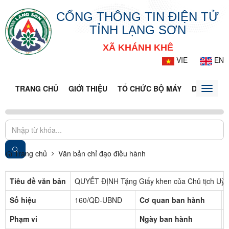
CỔNG THÔNG TIN ĐIỆN TỬ
TỈNH LẠNG SƠN
XÃ KHÁNH KHÊ
VIE
EN
TRANG CHỦ
GIỚI THIỆU
TỔ CHỨC BỘ MÁY
DOANH NG
Toggle
naviga
Trang chủ
Văn bản chỉ đạo điều hành
Tiêu đề văn bản
QUYẾT ĐỊNH Tặng Giấy khen của Chủ tịch Uỷ 
Số hiệu
160/QĐ-UBND
Cơ quan ban hành
Phạm vi
Ngày ban hành